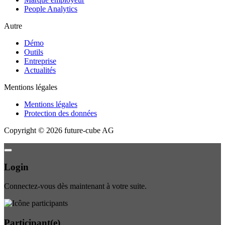
People Analytics
Autre
Démo
Outils
Entreprise
Actualités
Mentions légales
Mentions légales
Protection des données
Copyright
©
2026
future-cube AG
Login
Connectez-vous dès maintenant à votre suite.
Participant(e)