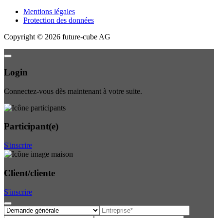
Mentions légales
Protection des données
Copyright
©
2026
future-cube AG
Login
Connectez-vous dès maintenant à votre suite.
Participant(e)
S'inscrire
Client/cliente
S'inscrire