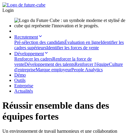
Login
Recrutement
Pré-sélection des candidats
Évaluation en ligne
Identifier les
cadres supérieurs
Identifier les forces de vente
Développement
Renforcer les cadres
Renforcer la force de
vente
Développement des talents
Renforcer l'équipe
Culture
d'entreprise
Marque employeur
People Analytics
Démo
Outils
Entreprise
Actualités
Réussir ensemble dans des
équipes fortes
Un environnement de travail harmonieux et une collaboration